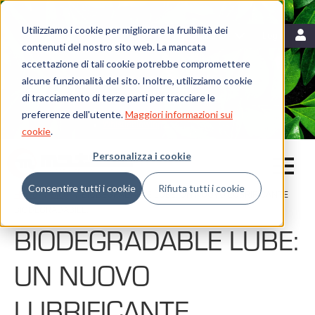
Utilizziamo i cookie per migliorare la fruibilità dei
Risorse
Italiano
Login
contenuti del nostro sito web. La mancata
Blog
accettazione di tali cookie potrebbe compromettere
Mattei News
Dicono di noi
alcune funzionalità del sito. Inoltre, utilizziamo cookie
Fiere ed eventi
di tracciamento di terze parti per tracciare le
Libreria
preferenze dell'utente.
Maggiori informazioni sui
Whistleblowing
cookie
.
Personalizza i cookie
Consentire tutti i cookie
Rifiuta tutti i cookie
Home
Blog
BIODEGRADABLE LUBE: UN NUOVO LUBRIFICANTE
BIODEGRADABILE.
BIODEGRADABLE LUBE:
UN NUOVO
LUBRIFICANTE