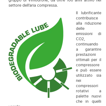
gruppo di Vimodrone, da oltre 100 anni attivo nel
settore dell’aria compressa.
Il lubrificante
contribuisce
alla riduzione
delle
emissioni di
CO2,
continuando
a garantire
prestazioni
ottimali per il
compressore
e può essere
utilizzato sia
nei
compressori
rotativi a
palette nuovi
che in quelli