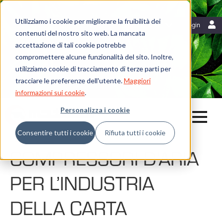
Utilizziamo i cookie per migliorare la fruibilità dei
Risorse
Italiano
Login
contenuti del nostro sito web. La mancata
Blog
accettazione di tali cookie potrebbe
Mattei News
Dicono di noi
compromettere alcune funzionalità del sito. Inoltre,
Fiere ed eventi
utilizziamo cookie di tracciamento di terze parti per
Libreria
tracciare le preferenze dell'utente.
Maggiori
Whistleblowing
informazioni sui cookie
.
Personalizza i cookie
Consentire tutti i cookie
Rifiuta tutti i cookie
Home
Settori
Cartiere
COMPRESSORI D’ARIA
PER L’INDUSTRIA
DELLA CARTA