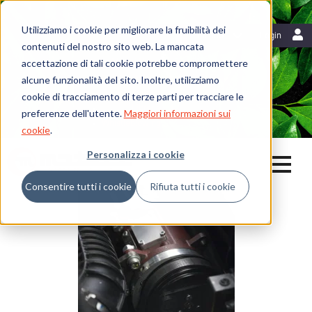
Utilizziamo i cookie per migliorare la fruibilità dei
Risorse
Italiano
Login
contenuti del nostro sito web. La mancata
Blog
accettazione di tali cookie potrebbe compromettere
Mattei News
Dicono di noi
alcune funzionalità del sito. Inoltre, utilizziamo
Fiere ed eventi
cookie di tracciamento di terze parti per tracciare le
Libreria
preferenze dell'utente.
Maggiori informazioni sui
Whistleblowing
cookie
.
Personalizza i cookie
Consentire tutti i cookie
Rifiuta tutti i cookie