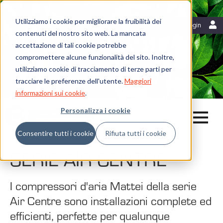
Utilizziamo i cookie per migliorare la fruibilità dei
Risorse
Italiano
Login
contenuti del nostro sito web. La mancata
Blog
accettazione di tali cookie potrebbe
Mattei News
Dicono di noi
compromettere alcune funzionalità del sito. Inoltre,
Fiere ed eventi
utilizziamo cookie di tracciamento di terze parti per
Libreria
tracciare le preferenze dell'utente.
Maggiori
Whistleblowing
informazioni sui cookie
.
Personalizza i cookie
Consentire tutti i cookie
Rifiuta tutti i cookie
Home
Prodotti
Compressori Lubrificati
Serie Air Centre
SERIE AIR CENTRE
I compressori d'aria Mattei della serie
Air Centre sono installazioni complete ed
efficienti, perfette per qualunque