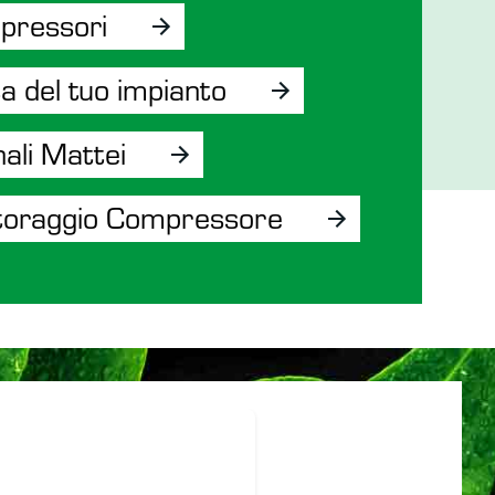
pressori
ta del tuo impianto
nali Mattei
toraggio Compressore