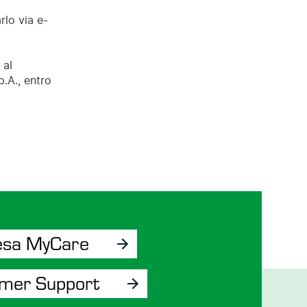
rlo via e-
 al
.A., entro
esa MyCare
omer Support