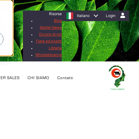
Risorse
Italiano
Login
Blog
Mattei News
Dicono di noi
Fiere ed eventi
Libreria
Whistleblowing
TER SALES
CHI SIAMO
Contatti