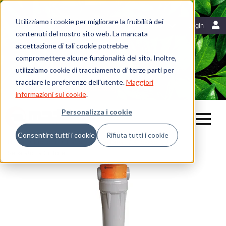
Utilizziamo i cookie per migliorare la fruibilità dei
Risorse
Italiano
Login
contenuti del nostro sito web. La mancata
Blog
accettazione di tali cookie potrebbe
Mattei News
Dicono di noi
compromettere alcune funzionalità del sito. Inoltre,
Fiere ed eventi
utilizziamo cookie di tracciamento di terze parti per
Libreria
tracciare le preferenze dell'utente.
Maggiori
Whistleblowing
informazioni sui cookie
.
Personalizza i cookie
Consentire tutti i cookie
Rifiuta tutti i cookie
Home
Prodotti
Trattamento dell'aria
Accessori
Separatori a Ciclone