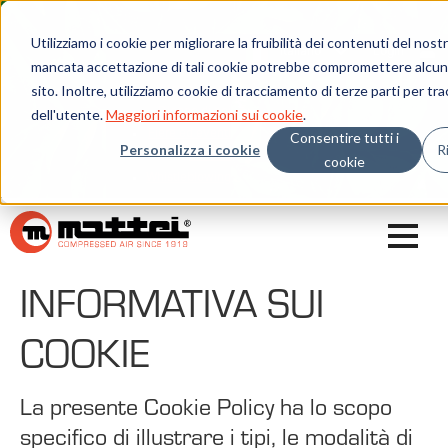
Utilizziamo i cookie per migliorare la fruibilità dei contenuti del nost
Risorse
Italiano
Login
mancata accettazione di tali cookie potrebbe compromettere alcune
Blog
sito. Inoltre, utilizziamo cookie di tracciamento di terze parti per tr
Mattei News
Dicono di noi
dell'utente.
Maggiori informazioni sui cookie
.
Fiere ed eventi
Consentire tutti i
Personalizza i cookie
R
Libreria
cookie
Whistleblowing
INFORMATIVA SUI
COOKIE
La presente Cookie Policy ha lo scopo
specifico di illustrare i tipi, le modalità di