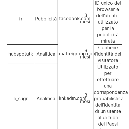
ID unico del
browser e
3
dell’utente,
facebook.com
fr
Pubblicità
mesi
utilizzato
per la
pubblicità
mirata
Contiene
6
matteigroup.com
hubspotutk
Analitica
l’identità del
mesi
visitatore
Utilizzato
per
effettuare
una
corrispondenza
3
linkedin.com
li_sugr
Analitica
probabilistica
mesi
dell’identità
di un utente
al di fuori
dei Paesi