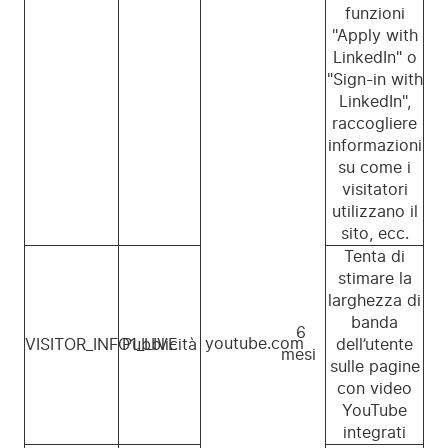
funzioni
"Apply with
LinkedIn" o
"Sign-in with
LinkedIn",
raccogliere
informazioni
su come i
visitatori
utilizzano il
sito, ecc.
Tenta di
stimare la
larghezza di
banda
6
youtube.com
VISITOR_INFO1_LIVE
Pubblicità
dell’utente
mesi
sulle pagine
con video
YouTube
integrati