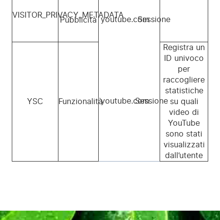
VISITOR_PRIVACY_METADATA
youtube.com
Sessione
Pubblicità
Registra un
ID univoco
per
raccogliere
statistiche
youtube.com
Sessione
YSC
Funzionalità
su quali
video di
YouTube
sono stati
visualizzati
dall’utente