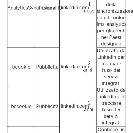
1
della
linkedin.com
AnalyticsSyncHistory
Funzionalità
mese
sincronizzazion
con il cookie
lms_analytics
per gli utenti
nei Paesi
designati
Utilizzato da
LinkedIn per
2
tracciare
linkedin.com
bcookie
Pubblicità
anni
l’uso dei
servizi
integrati
Utilizzato da
LinkedIn per
2
tracciare
linkedin.com
bscookie
Pubblicità
anni
l’uso dei
servizi
integrati
Contiene un