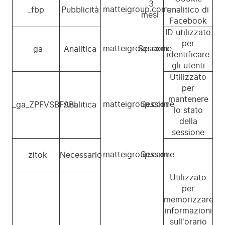
3
matteigroup.com
_fbp
Pubblicità
analitico di
mesi
Facebook
ID utilizzato
per
matteigroup.com
Sessione
_ga
Analitica
identificare
gli utenti
Utilizzato
per
mantenere
matteigroup.com
Sessione
_ga_ZPFVSBF9BL
Analitica
lo stato
della
sessione
matteigroup.com
Sessione
_zitok
Necessario
Utilizzato
per
memorizzare
informazioni
sull'orario