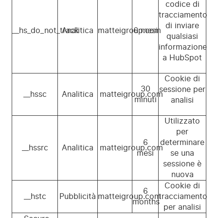
codice di
tracciamento
di inviare
__hs_do_not_track
Analitica
matteigroup.com
6 mesi
qualsiasi
informazione
a HubSpot
Cookie di
30
sessione per
__hssc
Analitica
matteigroup.com
minuti
analisi
Utilizzato
per
6
determinare
__hssrc
Analitica
matteigroup.com
mesi
se una
sessione è
nuova
Cookie di
6
__hstc
Pubblicità
matteigroup.com
tracciamento
months
per analisi