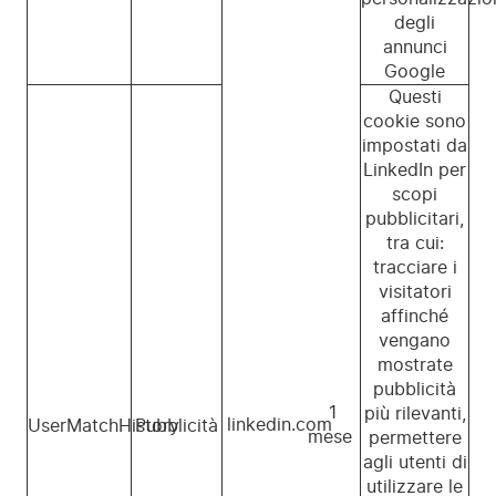
degli
annunci
Google
Questi
cookie sono
impostati da
LinkedIn per
scopi
pubblicitari,
tra cui:
tracciare i
visitatori
affinché
vengano
mostrate
pubblicità
1
più rilevanti,
linkedin.com
UserMatchHistory
Pubblicità
mese
permettere
agli utenti di
utilizzare le