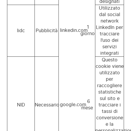
designati
Utilizzato
dal social
network
1
LinkedIn per
linkedin.com
lidc
Pubblicità
giorno
tracciare
l’uso dei
servizi
integrati
Questo
cookie viene
utilizzato
per
raccogliere
statistiche
sul sito e
6
google.com
NID
Necessario
tracciare i
mese
tassi di
conversione
e la
personalizzazio