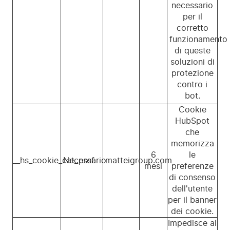
necessario
per il
corretto
funzionamento
di queste
soluzioni di
protezione
contro i
bot.
Cookie
HubSpot
che
memorizza
6
le
__hs_cookie_cat_pref
Necessario
matteigroup.com
mesi
preferenze
di consenso
dell'utente
per il banner
dei cookie.
Impedisce al