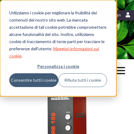
Utilizziamo i cookie per migliorare la fruibilità dei
Risorse
Italiano
Login
contenuti del nostro sito web. La mancata
Blog
accettazione di tali cookie potrebbe compromettere
Mattei News
Dicono di noi
alcune funzionalità del sito. Inoltre, utilizziamo
Fiere ed eventi
cookie di tracciamento di terze parti per tracciare le
Libreria
preferenze dell'utente.
Maggiori informazioni sui
Whistleblowing
cookie
.
Personalizza i cookie
Consentire tutti i cookie
Rifiuta tutti i cookie
Home
Prodotti
Recupero Energetico
Energy Recovery Box