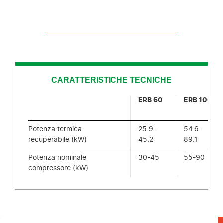
CARATTERISTICHE TECNICHE
ERB 60
ERB 100
Potenza termica
25.9-
54.6-
recuperabile (kW)
45.2
89.1
Potenza nominale
30-45
55-90
compressore (kW)