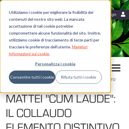
Utilizziamo i cookie per migliorare la fruibilità dei
Risorse
Italiano
Login
contenuti del nostro sito web. La mancata
Blog
accettazione di tali cookie potrebbe
Mattei News
Dicono di noi
compromettere alcune funzionalità del sito. Inoltre,
Fiere ed eventi
utilizziamo cookie di tracciamento di terze parti per
Libreria
tracciare le preferenze dell'utente.
Maggiori
Whistleblowing
informazioni sui cookie
.
Personalizza i cookie
Consentire tutti i cookie
Rifiuta tutti i cookie
Home
Blog
MATTEI "CUM LAUDE": IL COLLAUDO ELEMENTO
DISTINTIVO DI QUALITÀ
MATTEI "CUM LAUDE":
IL COLLAUDO
ELEMENTO DISTINTIVO