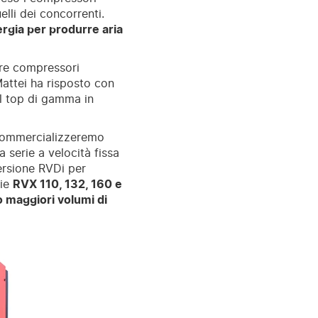
lli dei concorrenti.
rgia per produrre aria
are compressori
Mattei ha risposto con
 il top di gamma in
 commercializzeremo
a serie a velocità fissa
ersione RVDi per
rie
RVX 110, 132, 160 e
maggiori volumi di