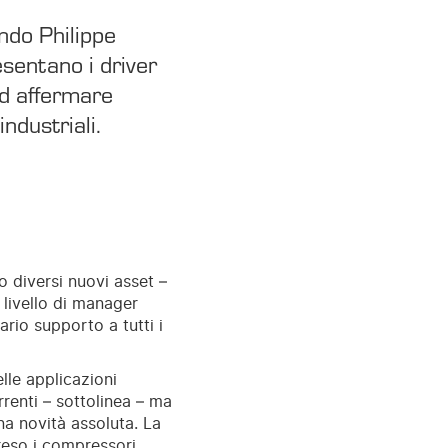
ndo Philippe
esentano i driver
ad affermare
ndustriali.
 diversi nuovi asset –
 livello di manager
ario supporto a tutti i
lle applicazioni
rrenti – sottolinea – ma
a novità assoluta. La
reso i compressori