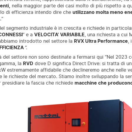
enti,
nella maggior parte dei casi molto di più rispetto a que
o di efficienza intendo dire che
utilizzano molta meno ene
.
”
del segmento industriale è in crescita e richiede in particol
CONNESSI
” e a
VELOCITA’ VARIABILE
, una richiesta a cui 
abbiamo introdotto nel settore la
RVX Ultra Performance
,
FFICIENZA
”.
à del settore non sono destinate a fermarsi qui “Nel 2023
gamma, la
RVD
dove D significa Direct Drive: si tratta di un
W estremamente affidabile che declineremo anche nelle v
te le richieste del mercato. Stiamo inoltre sviluppando la se
 presidiare la fascia che richiede
macchine che producono 