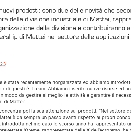
uovi prodotti: sono due delle novità che seco
re della divisione industriale di Mattei, rappr
ganizzazione della divisione e contribuiranno 
ership di Mattei nel settore delle applicazioni i
023
ne è stata recentemente riorganizzata ed abbiamo introdotto
o di questi è il team. Abbiamo inserito nuove risorse ed un
n modo da gestire al meglio le attività e garantire il necess
i di Mattei”.
oncentra poi la sua attenzione sui prodotti. “Nel settore de
 Mattei è da sempre un passo avanti rispetto ai propri conco
X introdotta nel mercato lo scorso anno ha rappresentato un
brevettata Xtreme, rappresentata dalla X dell’acronimo, ha 