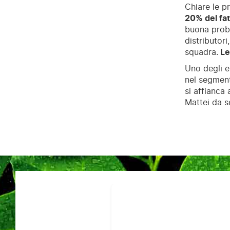
Chiare le p
20% del fat
buona proba
distributori
squadra.
Le
Uno degli e
nel segment
si affianca 
Mattei da s