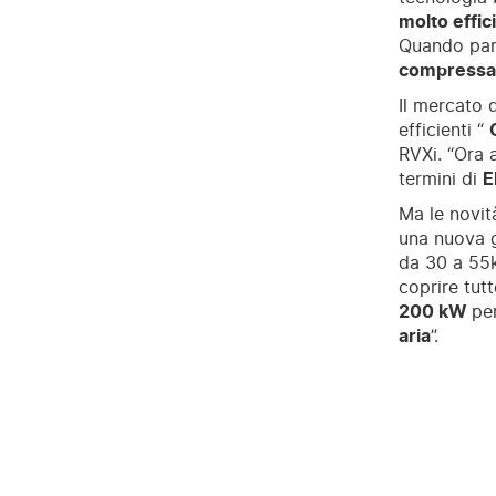
molto effici
Quando parl
compressa
Il mercato 
efficienti “
RVXi. “Ora 
termini di
E
Ma le novit
una nuova 
da 30 a 55k
coprire tut
200 kW
per
aria
”.