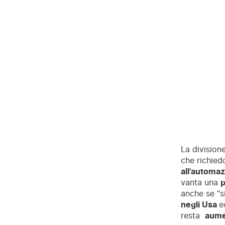
La division
che richied
all’automaz
vanta una
p
anche se “
negli Usa
e
resta
aumen