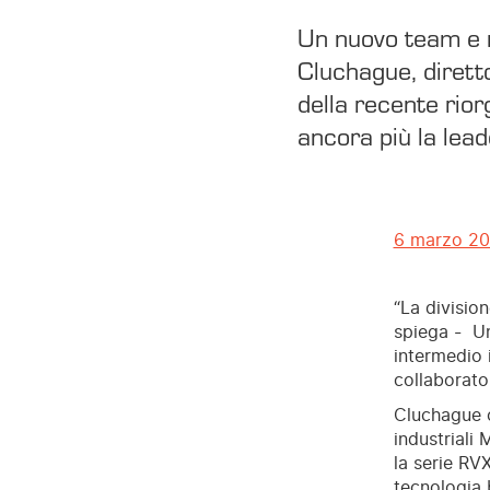
Un nuovo team e n
Cluchague, diretto
della recente rior
ancora più la lead
6 marzo 2
“La divisio
spiega - Un
intermedio i
collaborator
Cluchague c
industriali
la serie RV
tecnologia 