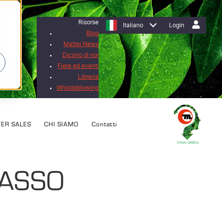
Risorse
Italiano
Login
Blog
Mattei News
Dicono di noi
Fiere ed eventi
Libreria
Whistleblowing
TER SALES
CHI SIAMO
Contatti
PASSO