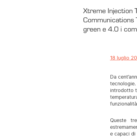
Xtreme Injection
Communications Te
green e 4.0 i com
18 luglio 2
Da cent’ann
tecnologie.
introdotto 
temperatura
funzionalità
Queste tr
estremament
e capaci di