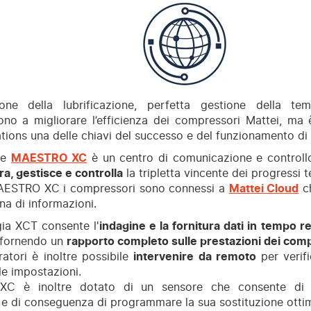
ione della lubrificazione, perfetta gestione della tem
ono a migliorare l’efficienza dei compressori Mattei, ma
ons una delle chiavi del successo e del funzionamento di 
ore
MAESTRO XC
è un centro di comunicazione e controllo
a, gestisce e controlla
la tripletta vincente dei progressi t
AESTRO XC i compressori sono connessi a
Mattei Cloud
ch
na di informazioni.
ia XCT consente l'
indagine e la fornitura dati in tempo r
fornendo un
rapporto completo sulle prestazioni dei com
ratori è inoltre possibile
intervenire da remoto
per verif
le impostazioni.
 è inoltre dotato di un sensore che consente di ver
e e di conseguenza di programmare la sua sostituzione ottim