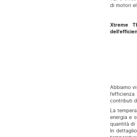
di motori ele
Xtreme Th
dell’efficie
Abbiamo vis
l’efficienz
contributi d
La tempera
energia e s
quantità di
In dettagli