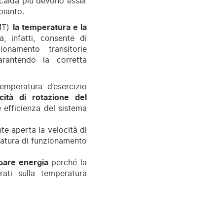
scalda più devono esser
pianto.
YMT)
la temperatura e la
a, infatti, consente di
onamento transitorie
arantendo la corretta
mperatura d’esercizio
cità di rotazione del
 efficienza del sistema
te aperta la velocità di
ratura di funzionamento
pare energia
perché la
rati sulla temperatura