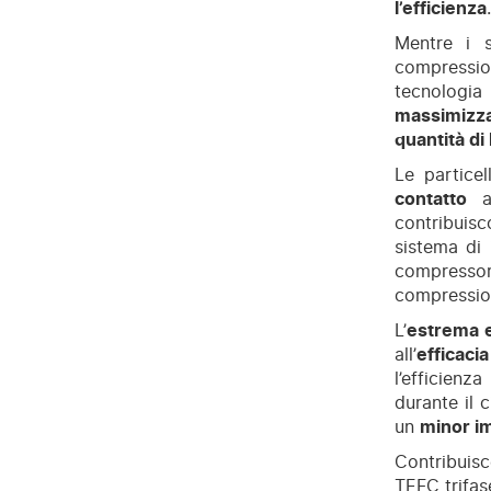
l’efficienza
.
Mentre i s
compression
tecnologia
massimizza
quantità di 
Le particel
contatto
a 
contribuis
sistema di 
compressore
compressio
L’
estrema e
all’
efficac
l’efficien
durante il 
un
minor i
Contribuisc
TEFC trifas