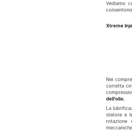
Vediamo co
consentono 
Xtreme Inje
Nei compres
corretta cir
compressio
dell’olio.
La lubrifica
statore e l
rotazione 
meccanich