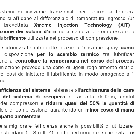
istemi di iniezione tradizionali per ridurre la temper
e si affidano al differenziale di temperatura ingresso /usc
 brevettata
Xtreme Injection Technology (XIT)
s
zione dei volumi d’aria
nella camera di compressione 
lubrificante
utilizzata nel processo di compressione.
le atomizzate introdotte grazie all’iniezione spray
aumen
disposizione
per lo scambio termico
tra lubrifica
cono a
controllare la temperatura nel corso del proce
iniezione prevede una serie di ugelli regolarmente distribu
, così da iniettare il lubrificante in modo omogeneo all’
ne.
fficienza del sistema
, abbinata all
’architettura della ca
ia del sistema di recupero
e raccolta dell’olio, contr
za dei compressori e
ridurre quasi del 50% la quantità di 
ciclo di compressione, garantendo un
minor costo di man
mpatto ambientale
.
e a migliorare l’efficienza anche la possibilità di utilizza
e standard (IE 3 o IE 4) molto performante e che evita co