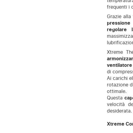
temperatura
frequenti i
Grazie all
pressione 
regolare 
massimizza
lubrificazi
Xtreme The
armonizzan
ventilatore
di compres
Ai carichi 
rotazione d
ottimale.
Questa
cap
velocità d
desiderata.
Xtreme Com