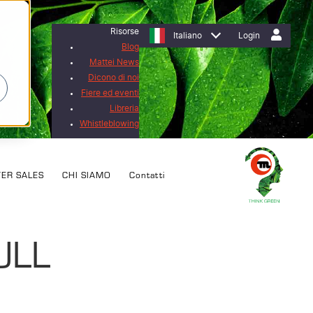
Risorse
Italiano
Login
Blog
Mattei News
Dicono di noi
Fiere ed eventi
Libreria
Whistleblowing
TER SALES
CHI SIAMO
Contatti
ULL