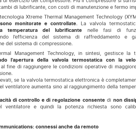
 di esercizio del compressore. Più il compressore si surri
 cambi di lubrificante, con costi di manutenzione e fermo im
a tecnologia Xtreme Thermal Management Technology (X
sono monitorate e controllate
. La valvola termostatic
la temperatura del lubrificante
nelle fasi di funzi
ndo l’efficienza del sistema di raffreddamento e g
one del sistema di compressione.
rmal Management Technology, in sintesi, gestisce la te
do l’apertura della valvola termostatica con la velo
al fine di raggiungere le condizioni operative di maggiore
sione.
elevati, se la valvola termostatica elettronica è completamen
el ventilatore aumenta sino al raggiungimento della tempe
acità di controllo e di regolazione
consente
di
non dissi
el ventilatore e quindi la potenza richiesta sono calib
munications: connessi anche da remoto