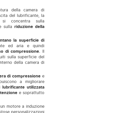
atura della camera di
ita del lubrificante, la
i concentra sulla
e sulla
riduzione della
tano la superficie di
nte ed aria e quindi
sso di compressione
. Il
iti sulla superficie del
interno della camera di
mera di compressione
e
ibuiscono a migliorare
lubrificante utilizzata
utenzione
e soprattutto
re un motore a induzione
stose personalizzazioni