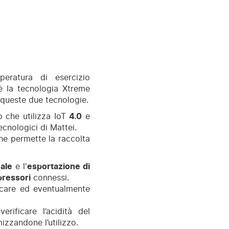
peratura di esercizio
 è la tecnologia Xtreme
queste due tecnologie.
 che utilizza IoT
4.0
e
ecnologici di Mattei.
e permette la raccolta
eale
e l'
esportazione di
pressori
connessi.
icare ed eventualmente
ificare l’acidità del
izzandone l’utilizzo.