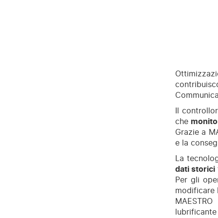
Ottimizzaz
contribuisc
Communicati
Il controll
che
monitor
Grazie a M
e la conseg
La tecnolog
dati storici
Per gli ope
modificare 
MAESTRO XC
lubrificant