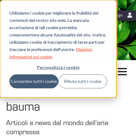
Utilizziamo i cookie per migliorare la fruibilità dei
Risorse
Italiano
Login
contenuti del nostro sito web. La mancata
Blog
accettazione di tali cookie potrebbe
Mattei News
Dicono di noi
compromettere alcune funzionalità del sito. Inoltre,
Fiere ed eventi
utilizziamo cookie di tracciamento di terze parti per
Libreria
tracciare le preferenze dell'utente.
Maggiori
Whistleblowing
informazioni sui cookie
.
Personalizza i cookie
Consentire tutti i cookie
Rifiuta tutti i cookie
Home
Blog
bauma
bauma
Articoli e news dal mondo dell'aria
compressa