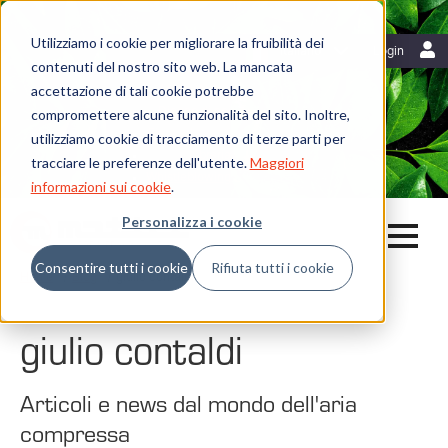
Utilizziamo i cookie per migliorare la fruibilità dei
Risorse
Italiano
Login
contenuti del nostro sito web. La mancata
Blog
accettazione di tali cookie potrebbe
Mattei News
Dicono di noi
compromettere alcune funzionalità del sito. Inoltre,
Fiere ed eventi
utilizziamo cookie di tracciamento di terze parti per
Libreria
tracciare le preferenze dell'utente.
Maggiori
Whistleblowing
informazioni sui cookie
.
Personalizza i cookie
Consentire tutti i cookie
Rifiuta tutti i cookie
Home
Blog
giulio contaldi
giulio contaldi
Articoli e news dal mondo dell'aria
compressa