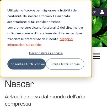
Utilizziamo i cookie per migliorare la fruibilità dei
Risorse
Italiano
Login
contenuti del nostro sito web. La mancata
Blog
accettazione di tali cookie potrebbe
Mattei News
Dicono di noi
compromettere alcune funzionalità del sito. Inoltre,
Fiere ed eventi
utilizziamo cookie di tracciamento di terze parti per
Libreria
tracciare le preferenze dell'utente.
Maggiori
Whistleblowing
informazioni sui cookie
.
Personalizza i cookie
Consentire tutti i cookie
Rifiuta tutti i cookie
Home
Blog
Nascar
Nascar
Articoli e news dal mondo dell'aria
compressa