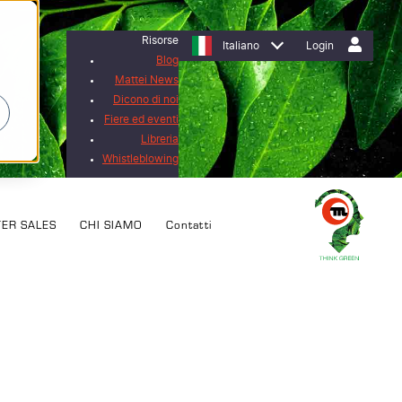
Risorse
Italiano
Login
Blog
Mattei News
Dicono di noi
Fiere ed eventi
Libreria
Whistleblowing
TER SALES
CHI SIAMO
Contatti