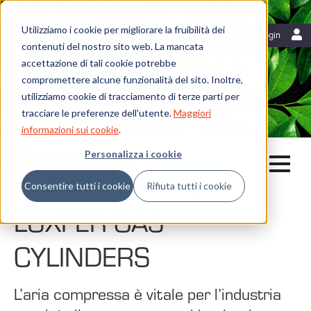
Utilizziamo i cookie per migliorare la fruibilità dei
Risorse
Italiano
Login
contenuti del nostro sito web. La mancata
Blog
accettazione di tali cookie potrebbe
Mattei News
Dicono di noi
compromettere alcune funzionalità del sito. Inoltre,
Fiere ed eventi
utilizziamo cookie di tracciamento di terze parti per
Libreria
tracciare le preferenze dell'utente.
Maggiori
Whistleblowing
informazioni sui cookie
.
Personalizza i cookie
Consentire tutti i cookie
Rifiuta tutti i cookie
Home
Dicono di noi
LUXFER GAS CYLINDERS
LUXFER GAS
CYLINDERS
L’aria compressa è vitale per l’industria