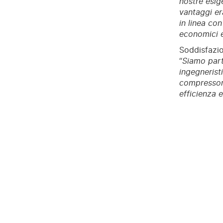
nostre esig
vantaggi era
in linea con
economici e
Soddisfazio
“
Siamo part
ingegnerist
compressori,
efficienza 