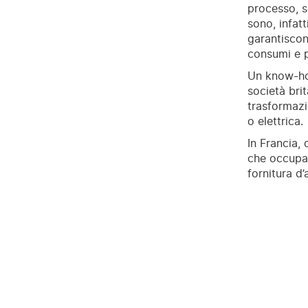
processo, si
sono, infatt
garantiscon
consumi e p
Un know-how
società bri
trasformazi
o elettrica.
In Francia,
che occupan
fornitura d