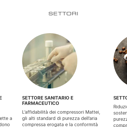
SETTORI
E
SETTORE SANITARIO E
SETT
FARMACEUTICO
Riduzi
L’affidabilità dei compressori Mattei,
sosten
ette a
gli alti standard di purezza dell’aria
purezz
ndono
compressa erogata e la conformità
compre