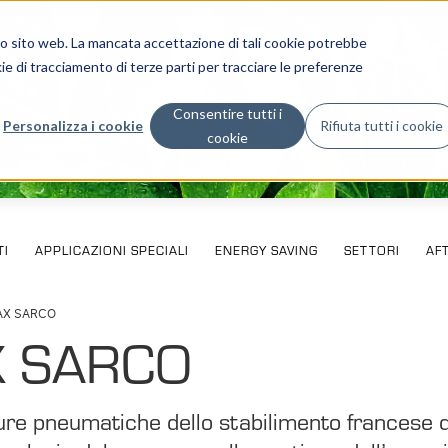
stro sito web. La mancata accettazione di tali cookie potrebbe
ie di tracciamento di terze parti per tracciare le preferenze
Consentire tutti i
Personalizza i cookie
Rifiuta tutti i cookie
cookie
I
APPLICAZIONI SPECIALI
ENERGY SAVING
SETTORI
AF
AX SARCO
X SARCO
ture pneumatiche dello stabilimento francese d