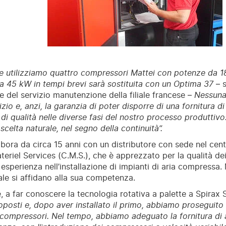
e utilizziamo quattro compressori Mattei con potenze da 18
 45 kW in tempi brevi sarà sostituita con un Optima 37
– s
e del servizio manutenzione della filiale francese –
Nessuna 
izio e, anzi, la garanzia di poter disporre di una fornitura 
 di qualità nelle diverse fasi del nostro processo produttivo
scelta naturale, nel segno della continuità”.
abora da circa 15 anni con un distributore con sede nel cent
eriel Services (C.M.S.), che è apprezzato per la qualità dei 
esperienza nell’installazione di impianti di aria compressa. 
ale si affidano alla sua competenza.
e, a far conoscere la tecnologia rotativa a palette a Spirax 
roposti e, dopo aver installato il primo, abbiamo proseguito 
ri compressori. Nel tempo, abbiamo adeguato la fornitura di 