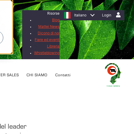
Risorse
Italiano
Login
Blog
Mattei News
Dicono di noi
Fiere ed eventi
Libreria
Whistleblowing
TER SALES
CHI SIAMO
Contatti
el leader