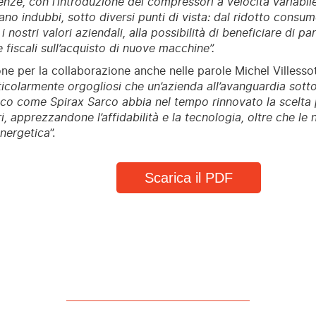
enze, con l’introduzione dei compressori a velocità variabile
no indubbi, sotto diversi punti di vista: dal ridotto consumo
 i nostri valori aziendali, alla possibilità di beneficiare di par
 fiscali sull’acquisto di nuove macchine”.
ne per la collaborazione anche nelle parole Michel Villessot
icolarmente orgogliosi che un’azienda all’avanguardia sotto 
ico come Spirax Sarco abbia nel tempo rinnovato la scelta p
 apprezzandone l’affidabilità e la tecnologia, oltre che le n
energetica
”.
Scarica il PDF