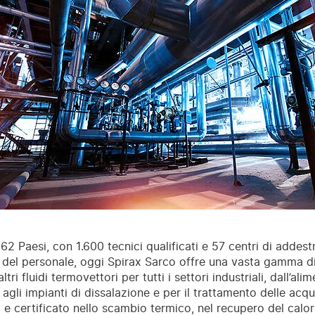
 62 Paesi, con 1.600 tecnici qualificati e 57 centri di addes
del personale, oggi Spirax Sarco offre una vasta gamma di 
ltri fluidi termovettori per tutti i settori industriali, dall’ali
o agli impianti di dissalazione e per il trattamento delle ac
 e certificato nello scambio termico, nel recupero del calore