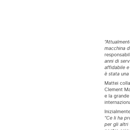
“Attualment
macchina da
responsabil
anni di serv
affidabile e
è stata una 
Mattei coll
Clement Mat
e la grande 
internazion
Inizialment
“Ce li ha p
per gli alt