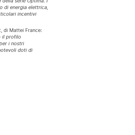
 della serie Optima. I
 di energia elettrica,
ticolari incentivi
, di Mattei France:
il profilo
er i nostri
otevoli doti di