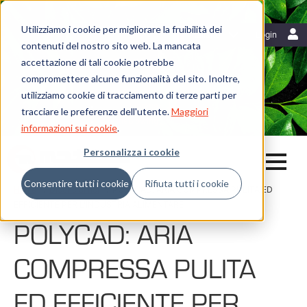
Utilizziamo i cookie per migliorare la fruibilità dei
Risorse
Italiano
Login
contenuti del nostro sito web. La mancata
Blog
accettazione di tali cookie potrebbe
Mattei News
Dicono di noi
compromettere alcune funzionalità del sito. Inoltre,
Fiere ed eventi
utilizziamo cookie di tracciamento di terze parti per
Libreria
tracciare le preferenze dell'utente.
Maggiori
Whistleblowing
informazioni sui cookie
.
Personalizza i cookie
Consentire tutti i cookie
Rifiuta tutti i cookie
Home
Dicono di noi
POLYCAD: ARIA COMPRESSA PULITA ED
EFFICIENTE PER L'INDUSTRIA ALIMENTARE
POLYCAD: ARIA
COMPRESSA PULITA
ED EFFICIENTE PER